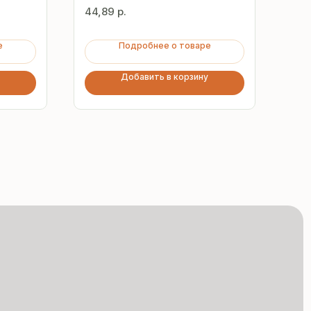
мм
44,89
р.
88,
е
Подробнее о товаре
Добавить в корзину
Сертифицированная
продукция
Все сэндвич-панели
и профнастил соответствуют