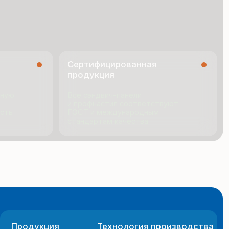
ГОСТ и международным
стандартам качества
я
Технология производства
ио
Новости
ии
Документация
Контакты
 сайта