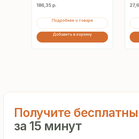
186,35
р.
27,6
Подробнее о товаре
Добавить в корзину
Получите бесплатный р
за 15 минут
Отправьте заявку — и получите персональное комм
предложение без переплат и посредников
+7
Я подтверждаю ознакомление с «
Политикой обработки персо
и даю согласие на обработку моих персональных данных в п
и на условиях, указанных в
Политике