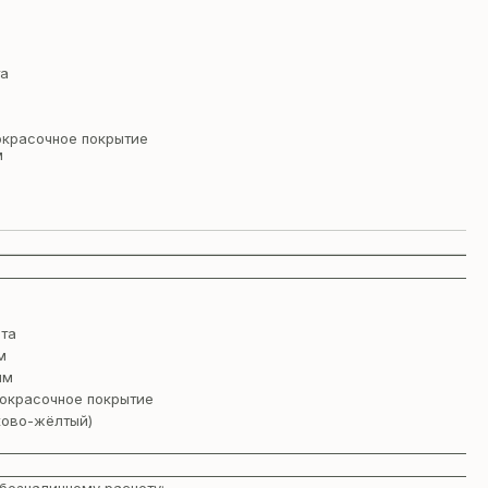
та
окрасочное покрытие
м
та
м
мм
окрасочное покрытие
ково-жёлтый)