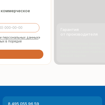
и подтверждаем надёжность
каждой партии
495 055 96 59
Продукци
rmopanel-m@mail.ru
Портфол
О компан
Отзывы
 Москва, ул. Русинская Роща, д. 55
-пт с 9:00 до 17:00
Разработка
ный характер и не являются публичной офертой (ст. 437 ГК РФ).