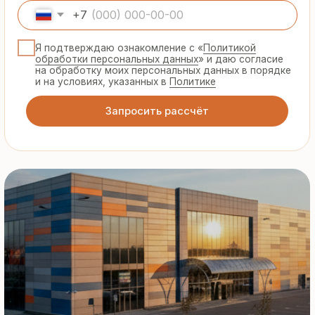
Гарантия
от производителя
Предоставляем официальную гарантию
на материалы и подтверждаем
надёжность каждой партии
Сертифицированная
продукция
Все сэндвич-панели и профнастил
соответствуют ГОСТ и международным
стандартам качества
8 495 055 96 59