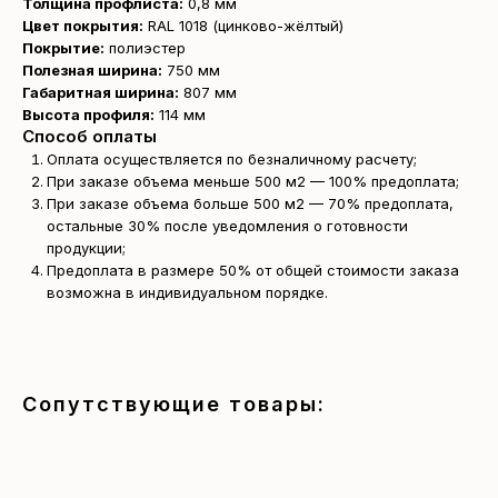
Толщина профлиста:
0,8 мм
Цвет покрытия:
RAL 1018 (цинково-жёлтый)
Покрытие:
полиэстер
Полезная ширина:
750 мм
Габаритная ширина:
807 мм
Высота профиля:
114 мм
Способ оплаты
Оплата осуществляется по безналичному расчету;
При заказе объема меньше 500 м2 — 100% предоплата;
При заказе объема больше 500 м2 — 70% предоплата,
остальные 30% после уведомления о готовности
продукции;
Предоплата в размере 50% от общей стоимости заказа
возможна в индивидуальном порядке.
Получите
бесплатный расчёт
за 15 минут
Сопутствующие товары:
Отправьте заявку — и получите
персональное коммерческое