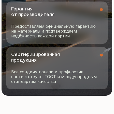
termopanel-m@mail.ru
г. Москва, ул. Русинская Роща, д. 55
пн-пт с 9:00 до 17:00
Продукция
Документация
Портфолио
Новости
О компании
Контакты
Отзывы
Технология производства
© 2025 Все права защищены
Политика конфиденциальности
Разработка сайта