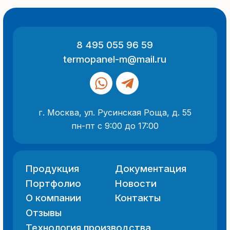
ООО «Термопанель»
ИНН 7705882160
КПП 775101001
Все указанные на сайте цены
и информация носят информационный
характер и не являются публичной
офертой (ст. 437 ГК РФ).