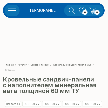
TERMOPANEL
0
0
Кровельные сэндвич-панели
Главная
/
Каталог
/
Сэндвич-панели
/
Кровельные сэндвич-панели МВУ
/
с наполнителем минеральная
ТУ 60 мм
вата толщиной 60 мм ТУ
Все товары
ГОСТ 50 мм
ГОСТ 60 мм
ГОСТ 80 мм
ГОСТ 100 мм