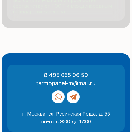
Продукция
Документация
Портфолио
Новости
О компании
Контакты
Отзывы
Технология производства
© 2025 Все права защищены
Политика конфиденциальности
Разработка сайта
ООО «Термопанель»
ИНН 7705882160
КПП 775101001
Все указанные на сайте цены
и информация носят информационный