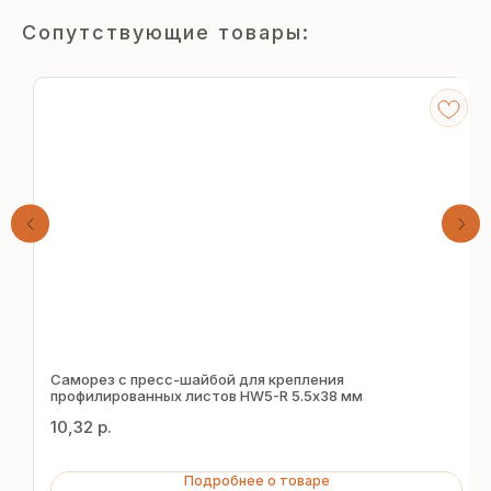
Сопутствующие товары:
Получите
бесплатный расчёт
Саморез с пресс-шайбой для крепления
профилированных листов HW5-R 5.5х38 мм
за 15 минут
10,32
р.
Отправьте заявку — и получите
Подробнее о товаре
персональное коммерческое