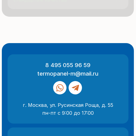
ООО «Термопанель»
ИНН 7705882160
КПП 775101001
Все указанные на сайте цены
и информация носят информационный
характер и не являются публичной
офертой (ст. 437 ГК РФ).