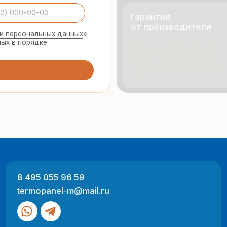
495 055 96 59
Продукци
rmopanel-m@mail.ru
Портфол
О компан
Отзывы
 Москва, ул. Русинская Роща, д. 55
-пт с 9:00 до 17:00
Разработка
ный характер и не являются публичной офертой (ст. 437 ГК РФ).