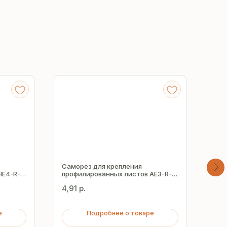
Саморез для крепления
Сам
HE4-R-
профилированных листов AE3-R-
про
Z16 5.5х25 мм
Z19
4,91
р.
48,
е
Подробнее о товаре