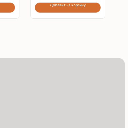
Добавить в корзину
Сертифицированная
продукция
Все сэндвич-панели
и профнастил соответствуют
ГОСТ и международным
стандартам качества