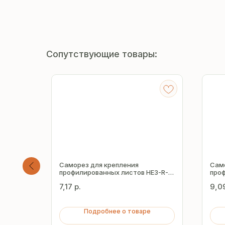
Сопутствующие товары:
пления
Саморез для крепления
Сам
E5-R-
профилированных листов HE3-R-
проф
Z16 5.5х25 мм
Z16 
7,17
р.
9,0
Подробнее о товаре