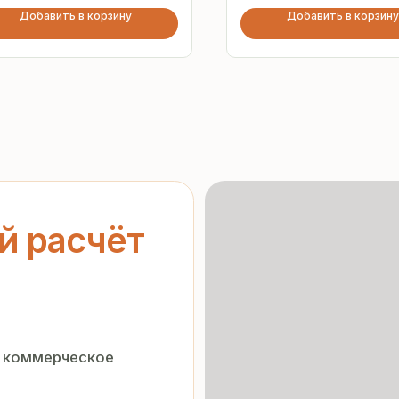
Добавить в корзину
Добавить в корзину
асчёт
ерческое
Гарантия
от производителя
нальных данных
»
орядке
Предоставляем официальную
гарантию на материалы
и подтверждаем надёжность
каждой партии