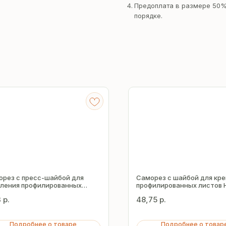
Предоплата в размере 50%
порядке.
орез с пресс-шайбой для
Саморез с шайбой для кр
пления профилированных
профилированных листов 
ов HW5-R 5.5х32 мм
Z19 5.5х50 мм
3
р.
48,75
р.
Подробнее о товаре
Подробнее о товар