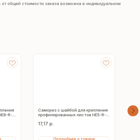
 от общей стоимости заказа возможна в индивидуальном
епления
Саморез с шайбой для крепления
Сам
HE8-R-
профилированных листов HE5-R-
про
Z19 5.5х60 мм
Z19
17,17
р.
11,
е
Подробнее о товаре