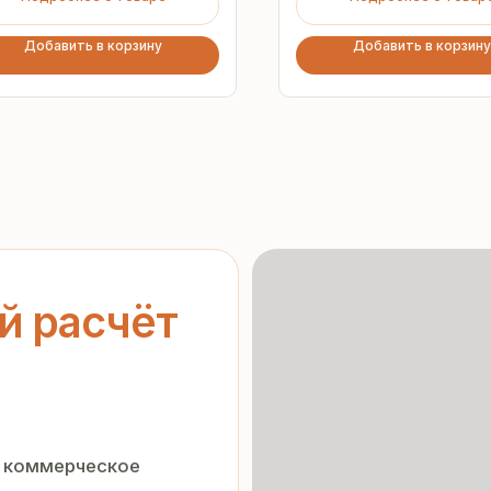
Добавить в корзину
Добавить в корзину
асчёт
ерческое
Гарантия
от производителя
нальных данных
»
орядке
Предоставляем официальную
гарантию на материалы
и подтверждаем надёжность
каждой партии