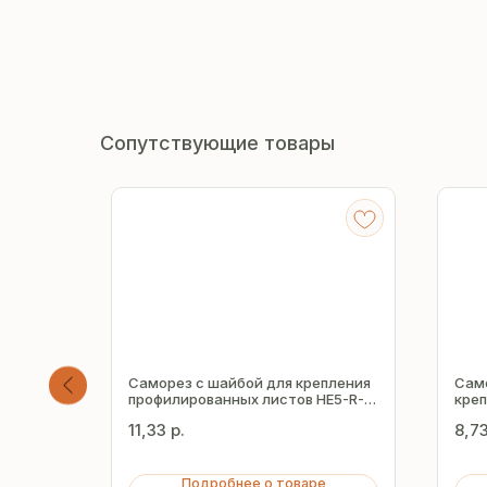
Сопутствующие товары
пления
Саморез с шайбой для крепления
Сам
E5-R-
профилированных листов HE5-R-
кре
Z19 5.5х32 мм
лист
11,33
р.
8,7
Подробнее о товаре