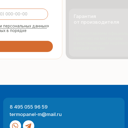
495 055 96 59
Продукци
rmopanel-m@mail.ru
Портфол
О компан
Отзывы
 Москва, ул. Русинская Роща, д. 55
-пт с 9:00 до 17:00
Разработка
ный характер и не являются публичной офертой (ст. 437 ГК РФ).