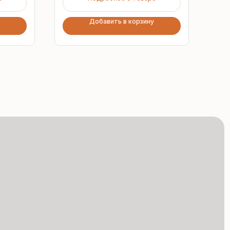
Добавить в корзину
Сертифицированная
продукция
Все сэндвич-панели
и профнастил соответствуют
ГОСТ и международным
стандартам качества