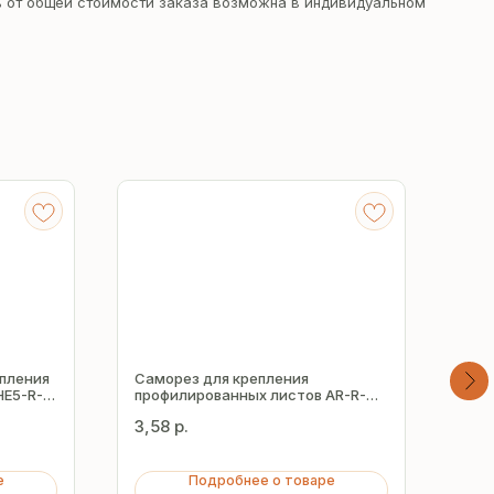
 от общей стоимости заказа возможна в индивидуальном
епления
Саморез для крепления
Сам
HE5-R-
профилированных листов AR-R-
кре
Z16 4.8х19 мм
лис
3,58
р.
10,
е
Подробнее о товаре