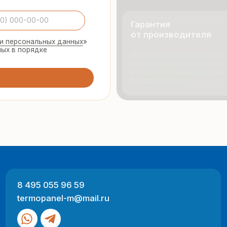
495 055 96 59
Продукци
rmopanel-m@mail.ru
Портфол
О компан
Отзывы
 Москва, ул. Русинская Роща, д. 55
-пт с 9:00 до 17:00
Разработка
ный характер и не являются публичной офертой (ст. 437 ГК РФ).