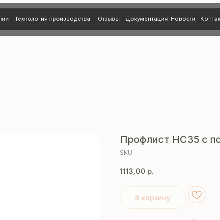
нология производства
Отзывы
Документация
Новости
Контакты
Профлист НС35 с по
SKU:
1113,00
р.
В корзину