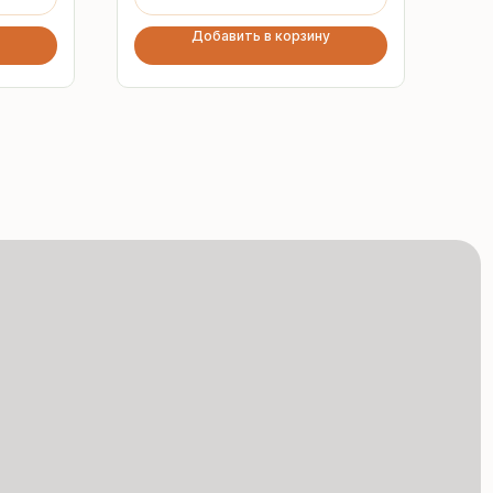
Добавить в корзину
Сертифицированная
продукция
Все сэндвич-панели
и профнастил соответствуют
ГОСТ и международным
стандартам качества