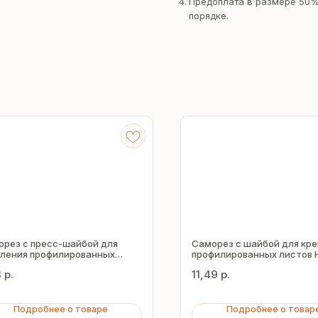
Предоплата в размере 50%
порядке.
орез с пресс-шайбой для
Саморез с шайбой для кр
пления профилированных
профилированных листов 
ов HW5-R 5.5х32 мм
Z19 5.5х38 мм
3
р.
11,49
р.
Подробнее о товаре
Подробнее о товар