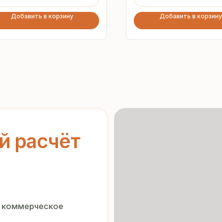
Добавить в корзину
Добавить в корзину
асчёт
ерческое
Гарантия
от производителя
нальных данных
»
орядке
Предоставляем официальную
гарантию на материалы
и подтверждаем надёжность
каждой партии