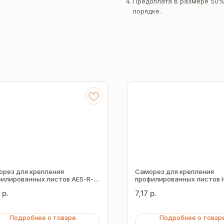
Предоплата в размере 50%
порядке.
орез для крепления
Саморез для крепления
илированных листов AE5-R-
профилированных листов 
5.5х38 мм
Z16 5.5х25 мм
р.
7,17
р.
Подробнее о товаре
Подробнее о товар