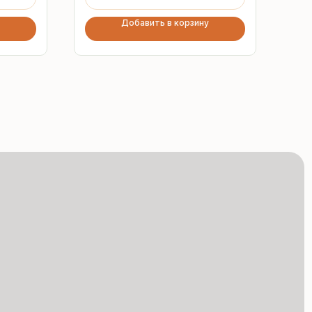
Добавить в корзину
Сертифицированная
продукция
Все сэндвич-панели
и профнастил соответствуют
ГОСТ и международным
стандартам качества