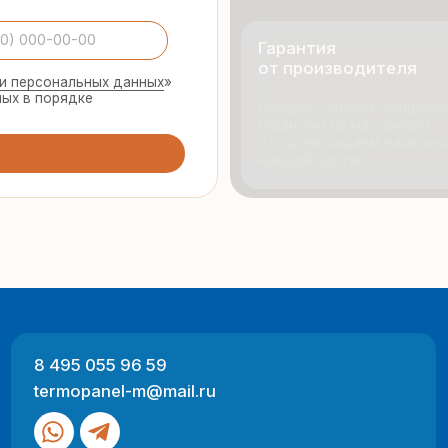
495 055 96 59
Продукци
rmopanel-m@mail.ru
Портфол
О компан
Отзывы
 Москва, ул. Русинская Роща, д. 55
-пт с 9:00 до 17:00
Разработка
ный характер и не являются публичной офертой (ст. 437 ГК РФ).