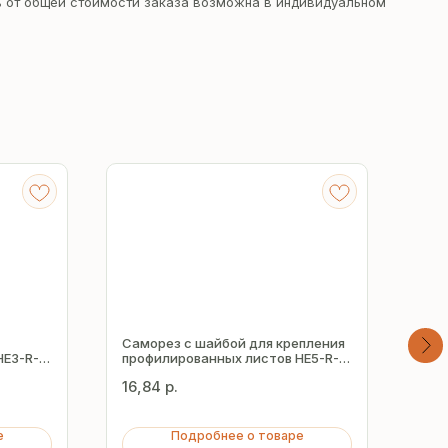
 от общей стоимости заказа возможна в индивидуальном
Саморез с шайбой для крепления
Сам
HE3-R-
профилированных листов HE5-R-
про
Z19 5.5х51 мм
Z16
16,84
р.
7,11
е
Подробнее о товаре