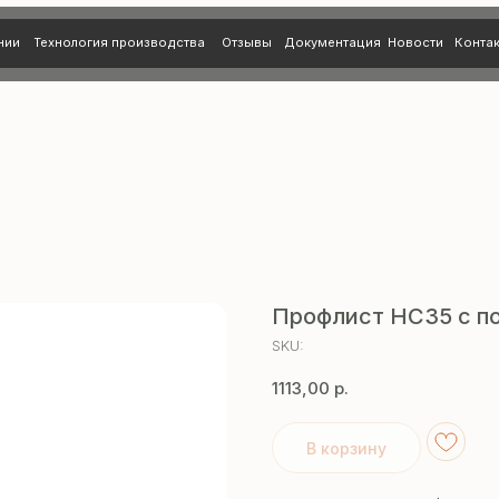
нология производства
Отзывы
Документация
Новости
Контакты
Профлист НС35 с по
SKU:
1113,00
р.
В корзину