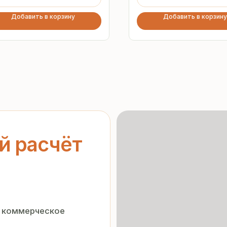
Добавить в корзину
Добавить в корзину
асчёт
ерческое
Гарантия
от производителя
нальных данных
»
орядке
Предоставляем официальную
гарантию на материалы
и подтверждаем надёжность
каждой партии