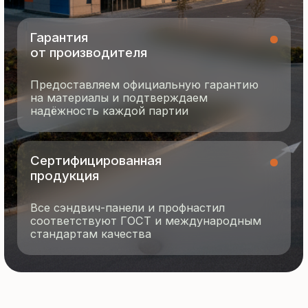
8 495 055 96 59
termopanel-m@mail.ru
г. Москва, ул. Русинская Роща, д. 55
пн-пт с 9:00 до 17:00
Продукция
Документация
Портфолио
Новости
О компании
Контакты
Отзывы
Технология производства
© 2025 Все права защищены
Политика конфиденциальности
Разработка сайта