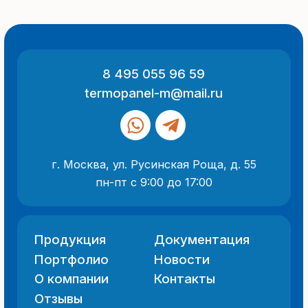
ООО «Термопанель»
ИНН 7705882160
КПП 775101001
Все указанные на сайте цены
и информация носят информационный
характер и не являются публичной
офертой (ст. 437 ГК РФ).