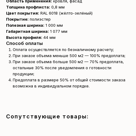
Область применения:
кровля, фасад
Толщина профлиста:
0,8 мм
Цвет покрытия:
RAL 6018 (жёлто-зелёный)
Покрытие:
полиэстер
Полезная ширина:
1 000 мм
Габаритная ширина:
1 077 мм
Высота профиля:
44 мм
Способ оплаты
Оплата осуществляется по безналичному расчету;
При заказе объема меньше 500 м2 — 100% предоплата;
При заказе объема больше 500 м2 — 70% предоплата,
остальные 30% после уведомления о готовности
продукции;
Предоплата в размере 50% от общей стоимости заказа
возможна в индивидуальном порядке.
Получите
бесплатный расчёт
за 15 минут
Сопутствующие товары:
Отправьте заявку — и получите