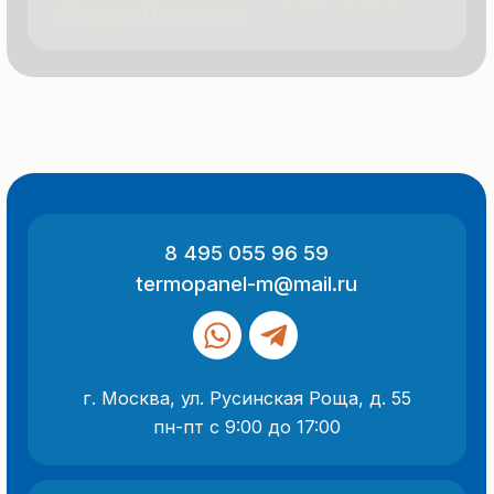
ООО «Термопанель»
ИНН 7705882160
КПП 775101001
Все указанные на сайте цены
и информация носят информационный
характер и не являются публичной
офертой (ст. 437 ГК РФ).