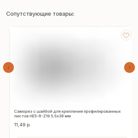
Сопутствующие товары:
Получите
бесплатный расчёт
Саморез с шайбой для крепления профилированных
листов HE5-R-Z19 5.5х38 мм
за 15 минут
11,49
р.
Отправьте заявку — и получите