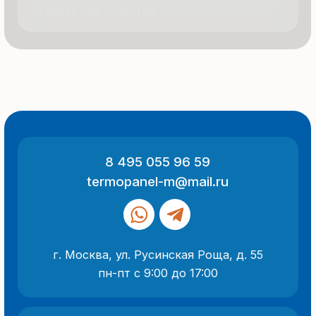
ООО «Термопанель»
ИНН 7705882160
КПП 775101001
Все указанные на сайте цены
и информация носят информационный
характер и не являются публичной
офертой (ст. 437 ГК РФ).