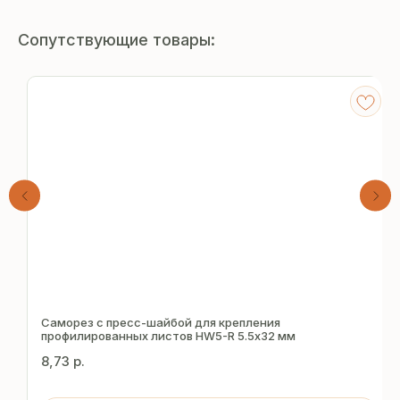
Сопутствующие товары:
Получите
бесплатный расчёт
Саморез с пресс-шайбой для крепления
профилированных листов HW5-R 5.5х32 мм
за 15 минут
8,73
р.
Отправьте заявку — и получите