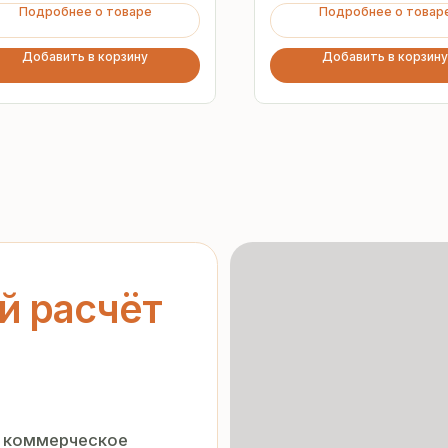
Подробнее о товаре
Подробнее о товар
Добавить в корзину
Добавить в корзину
асчёт
ерческое
Гарантия
от производителя
нальных данных
»
орядке
Предоставляем официальную
гарантию на материалы
и подтверждаем надёжность
каждой партии