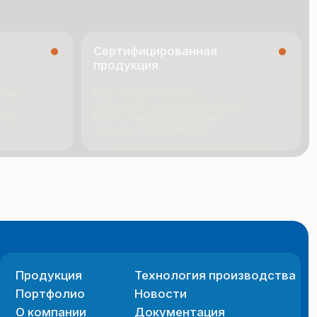
я
Технология производства
ио
Новости
ии
Документация
Контакты
 сайта