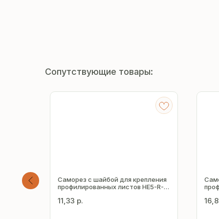
Сопутствующие товары:
Саморез с шайбой для крепления
Само
E5-R-
профилированных листов HE5-R-
проф
Z19 5.5х32 мм
Z19 
11,33
р.
16,