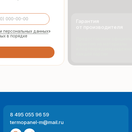
495 055 96 59
Продукци
rmopanel-m@mail.ru
Портфол
О компан
Отзывы
 Москва, ул. Русинская Роща, д. 55
-пт с 9:00 до 17:00
Разработка
ный характер и не являются публичной офертой (ст. 437 ГК РФ).