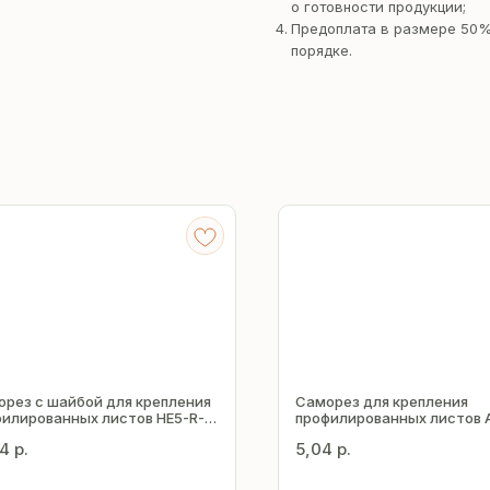
о готовности продукции;
Предоплата в размере 50%
порядке.
рез с шайбой для крепления
Саморез для крепления
илированных листов HE5-R-
профилированных листов 
5.5х51 мм
Z16 5.5х25 мм
84
р.
5,04
р.