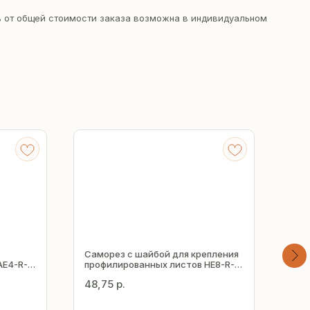
 от общей стоимости заказа возможна в индивидуальном
Саморез с шайбой для крепления
Сам
AE4-R-
профилированных листов HE8-R-
про
Z19 5.5х50 мм
Z16
48,75
р.
9,