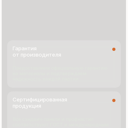
8 495 055 96 59
termopanel-m@mail.ru
г. Москва, ул. Русинская Роща, д. 55
пн-пт с 9:00 до 17:00
Продукция
Документация
Портфолио
Новости
О компании
Контакты
Отзывы
Технология производства