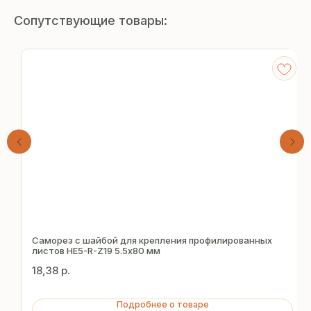
Сопутствующие товары:
Получите
бесплатный расчёт
Саморез с шайбой для крепления профилированных
листов HE5-R-Z19 5.5х80 мм
за 15 минут
18,38
р.
Отправьте заявку — и получите
Подробнее о товаре
персональное коммерческое