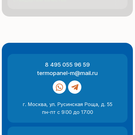
ООО «Термопанель»
ИНН 7705882160
КПП 775101001
Все указанные на сайте цены
и информация носят информационный
характер и не являются публичной
офертой (ст. 437 ГК РФ).