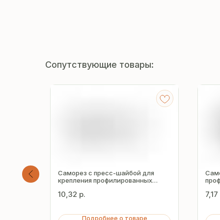
Сопутствующие товары:
Саморез с пресс-шайбой для
Сам
E5-R-
крепления профилированных
проф
листов HW5-R 5.5х38 мм
Z16 
10,32
р.
7,17
Подробнее о товаре