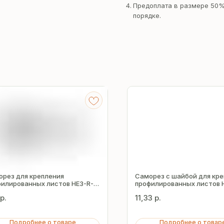
Предоплата в размере 50%
порядке.
орез для крепления
Саморез с шайбой для кр
илированных листов HE3-R-
профилированных листов 
5.5х25 мм
Z19 5.5х32 мм
р.
11,33
р.
Подробнее о товаре
Подробнее о товар