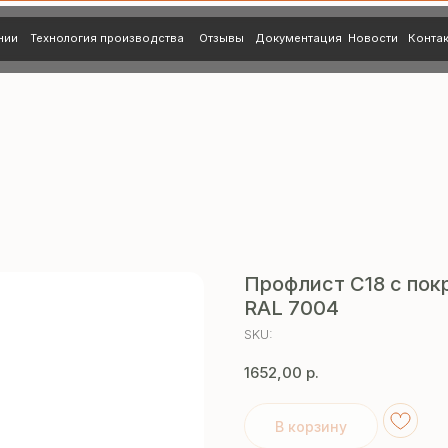
нология производства
Отзывы
Документация
Новости
Контакты
Профлист C18 с пок
RAL 7004
SKU:
1652,00
р.
В корзину