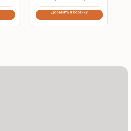
Добавить в корзину
Сертифицированная
продукция
Все сэндвич-панели
и профнастил соответствуют
ГОСТ и международным
стандартам качества