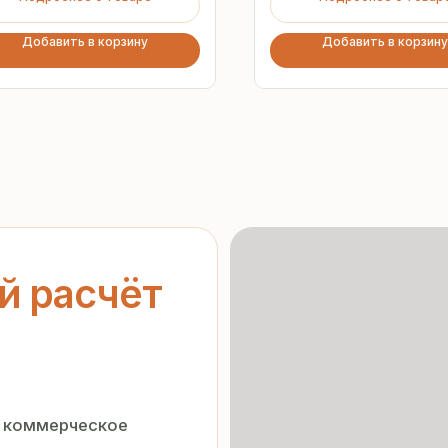
Добавить в корзину
Добавить в корзину
асчёт
ерческое
Гарантия
от производителя
нальных данных
»
орядке
Предоставляем официальную
гарантию на материалы
и подтверждаем надёжность
каждой партии