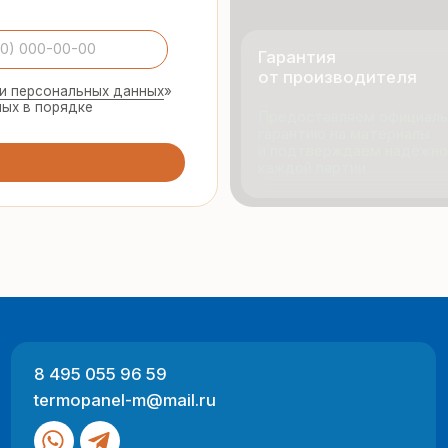
495 055 96 59
Продукци
rmopanel-m@mail.ru
Портфол
О компан
Отзывы
 Москва, ул. Русинская Роща, д. 55
-пт с 9:00 до 17:00
Разработка
ный характер и не являются публичной офертой (ст. 437 ГК РФ).