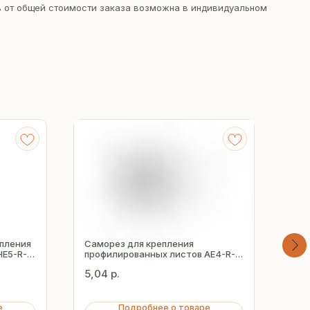
 от общей стоимости заказа возможна в индивидуальном
епления
Саморез для крепления
Сам
HE5-R-
профилированных листов AE4-R-
про
Z16 5.5х25 мм
Z19
5,04
р.
11,
е
Подробнее о товаре