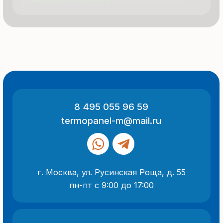
ООО «Термопанель»
ИНН 7705882160
КПП 775101001
Все указанные на сайте цены
и информация носят информационный
характер и не являются публичной
офертой (ст. 437 ГК РФ).