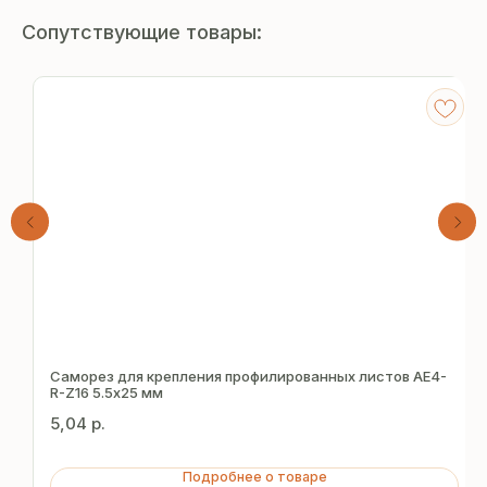
Сопутствующие товары:
Получите
бесплатный расчёт
Саморез для крепления профилированных листов AE4-
R-Z16 5.5х25 мм
за 15 минут
5,04
р.
Отправьте заявку — и получите
Подробнее о товаре
персональное коммерческое