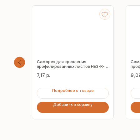
Саморез для крепления
Сам
R-R-
профилированных листов HE3-R-
проф
Z16 5.5х25 мм
Z16 
7,17
р.
9,0
Подробнее о товаре
Добавить в корзину
Получите бесплатный р