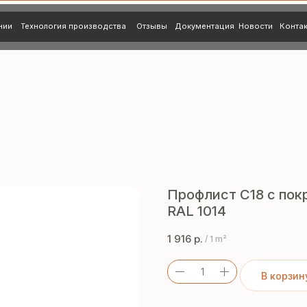
нология производства
Отзывы
Документация
Новости
Контакты
Профлист C18 с пок
RAL 1014
1 916
р.
/
1 m²
В корзин