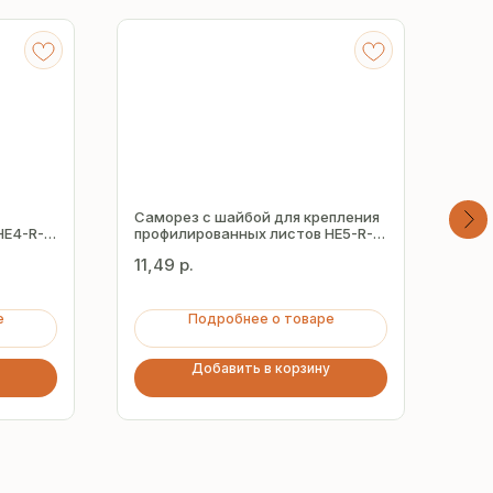
Саморез с шайбой для крепления
Сам
HE4-R-
профилированных листов HE5-R-
кре
Z19 5.5х38 мм
лис
11,49
р.
8,7
е
Подробнее о товаре
Добавить в корзину