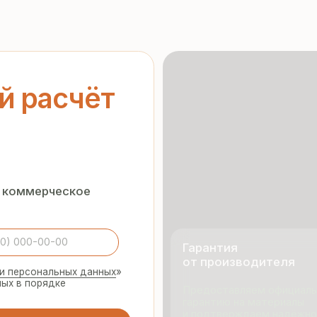
ерческое
Гарантия
от производителя
нальных данных
»
орядке
Предоставляем официальную
гарантию на материалы
и подтверждаем надёжность
каждой партии