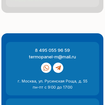
ООО «Термопанель»
ИНН 7705882160
КПП 775101001
Все указанные на сайте цены
и информация носят информационный
характер и не являются публичной
офертой (ст. 437 ГК РФ).