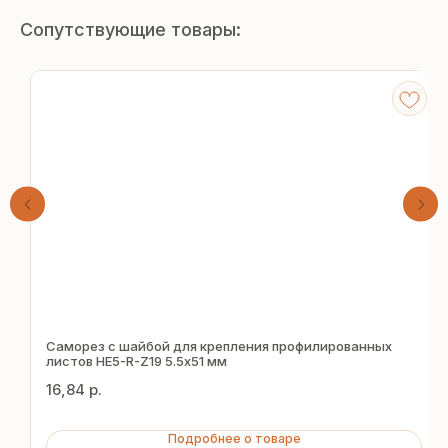
Сопутствующие товары:
Получите
бесплатный расчёт
Саморез с шайбой для крепления профилированных
листов HE5-R-Z19 5.5х51 мм
за 15 минут
16,84
р.
Отправьте заявку — и получите
Подробнее о товаре
персональное коммерческое