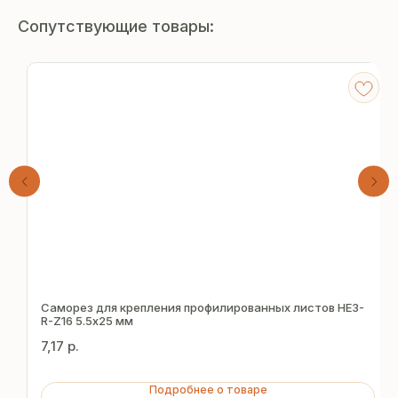
Сопутствующие товары:
Получите
бесплатный расчёт
Саморез для крепления профилированных листов HE3-
R-Z16 5.5х25 мм
за 15 минут
7,17
р.
Отправьте заявку — и получите
Подробнее о товаре
персональное коммерческое