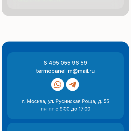
ООО «Термопанель»
ИНН 7705882160
КПП 775101001
Все указанные на сайте цены
и информация носят информационный
характер и не являются публичной
офертой (ст. 437 ГК РФ).