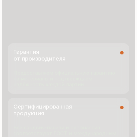
8 495 055 96 59
termopanel-m@mail.ru
г. Москва, ул. Русинская Роща, д. 55
пн-пт с 9:00 до 17:00
Продукция
Документация
Портфолио
Новости
О компании
Контакты
Отзывы
Технология производства