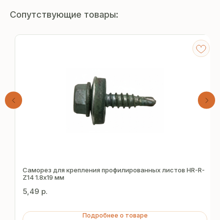
Сопутствующие товары:
Получите
бесплатный расчёт
Саморез для крепления профилированных листов HR-R-
Z14 1.8х19 мм
за 15 минут
5,49
р.
Отправьте заявку — и получите
Подробнее о товаре
персональное коммерческое