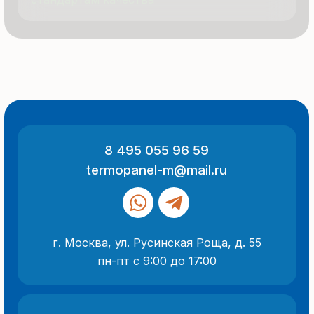
ООО «Термопанель»
ИНН 7705882160
КПП 775101001
Все указанные на сайте цены
и информация носят информационный
характер и не являются публичной
офертой (ст. 437 ГК РФ).