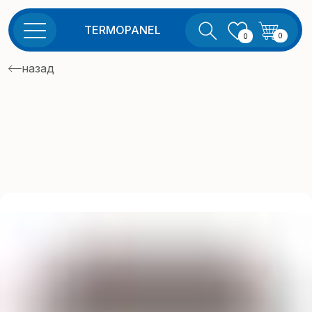
TERMOPANEL
0
0
назад