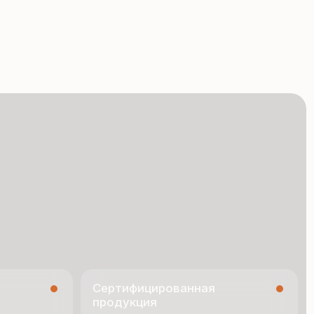
Сертифицированная
продукция
Все сэндвич-панели
и профнастил соответствуют
ГОСТ и международным
стандартам качества