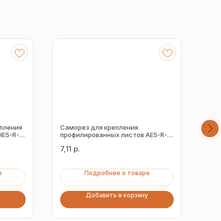
епления
Саморез для крепления
Сам
HE5-R-
профилированных листов AE5-R-
про
Z16 5.5х32 мм
Z16
7,11
р.
7,17
е
Подробнее о товаре
Добавить в корзину