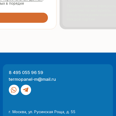
495 055 96 59
Продукци
rmopanel-m@mail.ru
Портфол
О компан
Отзывы
 Москва, ул. Русинская Роща, д. 55
-пт с 9:00 до 17:00
Разработка
ный характер и не являются публичной офертой (ст. 437 ГК РФ).