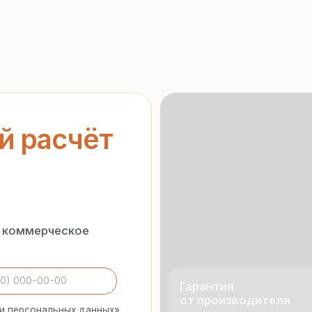
асчёт
ерческое
Гарантия
от производителя
нальных данных
»
орядке
Предоставляем официальную
гарантию на материалы
и подтверждаем надёжность
каждой партии