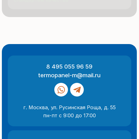
ООО «Термопанель»
ИНН 7705882160
КПП 775101001
Все указанные на сайте цены
и информация носят информационный
характер и не являются публичной
офертой (ст. 437 ГК РФ).