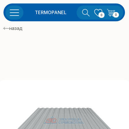
TERMOPANEL
0
0
назад