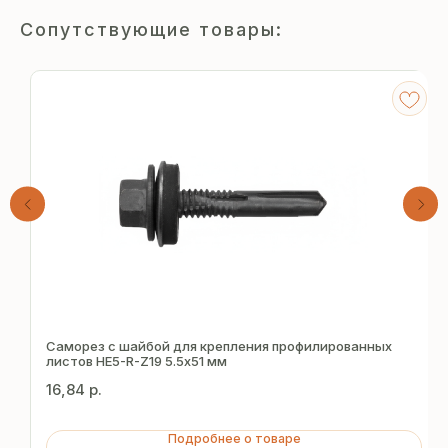
Сопутствующие товары:
Получите
бесплатный расчёт
Саморез с шайбой для крепления профилированных
листов HE5-R-Z19 5.5х51 мм
за 15 минут
16,84
р.
Отправьте заявку — и получите
Подробнее о товаре
персональное коммерческое