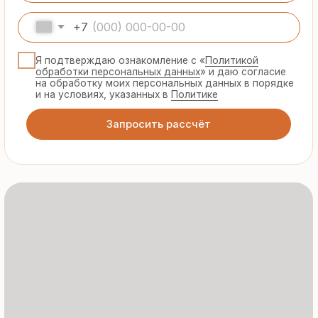
Предоставляем официальную гарантию
на материалы и подтверждаем
надёжность каждой партии
Сертифицированная
продукция
Все сэндвич-панели и профнастил
соответствуют ГОСТ и международным
стандартам качества
8 495 055 96 59
termopanel-m@mail.ru