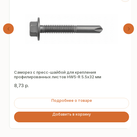
Получите
Саморез с пресс-шайбой для крепления
бесплатный расчёт
профилированных листов HW5-R 5.5х32 мм
за 15 минут
8,73
р.
Подробнее о товаре
Отправьте заявку — и получите
персональное коммерческое
Добавить в корзину
предложение без переплат
и посредников