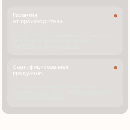
г. Москва, ул. Русинская Роща, д. 55
пн-пт с 9:00 до 17:00
Продукция
Документация
Портфолио
Новости
О компании
Контакты
Отзывы
Технология производства
© 2025 Все права защищены
Политика конфиденциальности
Разработка сайта
ООО «Термопанель»
ИНН 7705882160
КПП 775101001