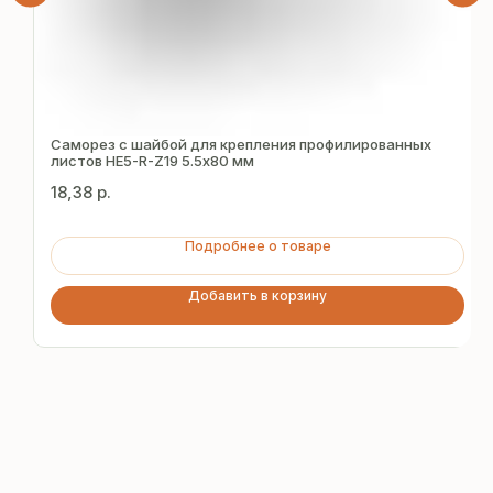
Саморез с шайбой для крепления профилированных
Получите
листов HE5-R-Z19 5.5х80 мм
бесплатный расчёт
18,38
р.
за 15 минут
Подробнее о товаре
Отправьте заявку — и получите
Добавить в корзину
персональное коммерческое
предложение без переплат
и посредников
+7
Я подтверждаю ознакомление с «
Политикой