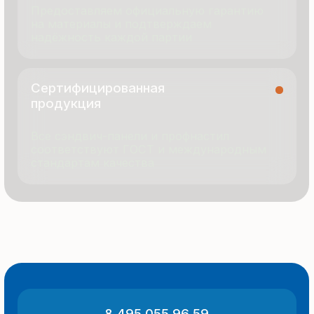
Продукция
Документация
Портфолио
Новости
О компании
Контакты
Отзывы
Технология производства
© 2025 Все права защищены
Политика конфиденциальности
Разработка сайта
ООО «Термопанель»
ИНН 7705882160
КПП 775101001
Все указанные на сайте цены
и информация носят информационный
характер и не являются публичной
офертой (ст. 437 ГК РФ).