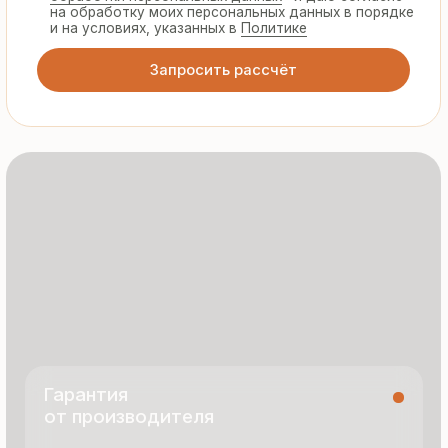
Сертифицированная
продукция
Все сэндвич-панели и профнастил
соответствуют ГОСТ и международным
стандартам качества
8 495 055 96 59
termopanel-m@mail.ru
г. Москва, ул. Русинская Роща, д. 55
пн-пт с 9:00 до 17:00