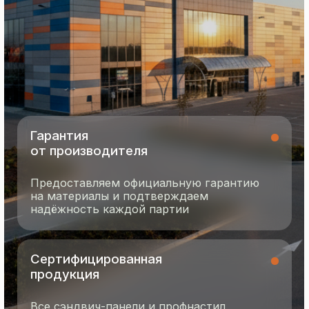
8 495 055 96 59
termopanel-m@mail.ru
г. Москва, ул. Русинская Роща, д. 55
пн-пт с 9:00 до 17:00
Продукция
Документация
Портфолио
Новости
О компании
Контакты
Отзывы
Технология производства