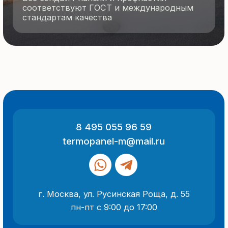
© 2025 Все права защищены
Политика конфиденциальности
Разработка сайта
ООО «Термопанель»
ИНН 7705882160
КПП 775101001
Все указанные на сайте цены
и информация носят информационный
характер и не являются публичной
офертой (ст. 437 ГК РФ).