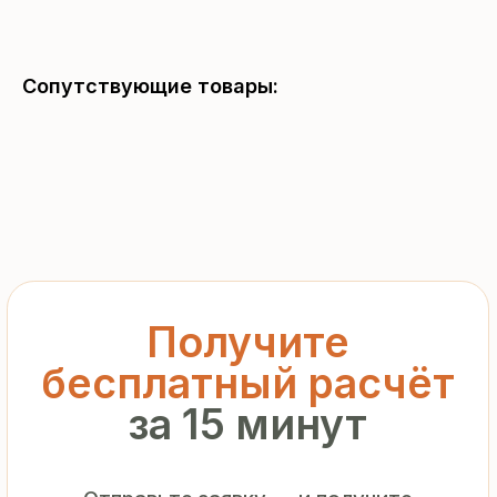
бесплатный расчёт
за 15 минут
Сопутствующие товары:
Отправьте заявку — и получите
персональное коммерческое
предложение без переплат
и посредников
+7
Я подтверждаю ознакомление с «
Политикой
обработки персональных данных
» и даю согласие
на обработку моих персональных данных в порядке
и на условиях, указанных в
Политике
Запросить рассчёт