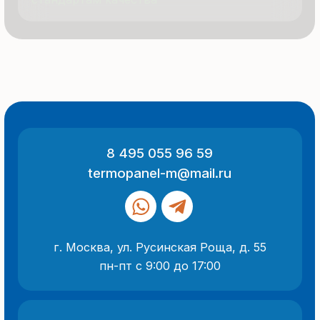
ООО «Термопанель»
ИНН 7705882160
КПП 775101001
Все указанные на сайте цены
и информация носят информационный
характер и не являются публичной
офертой (ст. 437 ГК РФ).