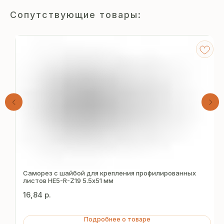
Сопутствующие товары:
Получите
бесплатный расчёт
Саморез с шайбой для крепления профилированных
листов HE5-R-Z19 5.5х51 мм
за 15 минут
16,84
р.
Отправьте заявку — и получите
Подробнее о товаре
персональное коммерческое