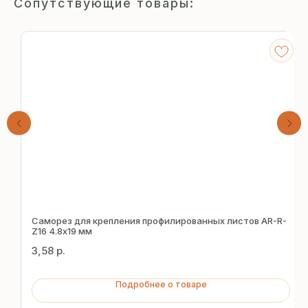
Сопутствующие товары:
Получите
бесплатный расчёт
Саморез для крепления профилированных листов AR-R-
Z16 4.8х19 мм
за 15 минут
3,58
р.
Отправьте заявку — и получите
Подробнее о товаре
персональное коммерческое
предложение без переплат