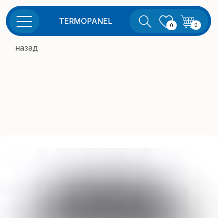
TERMOPANEL
0
0
назад