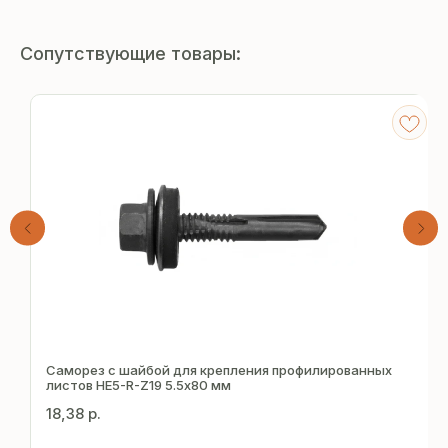
Сопутствующие товары:
Получите
бесплатный расчёт
Саморез с шайбой для крепления профилированных
за 15 минут
листов HE5-R-Z19 5.5х80 мм
18,38
р.