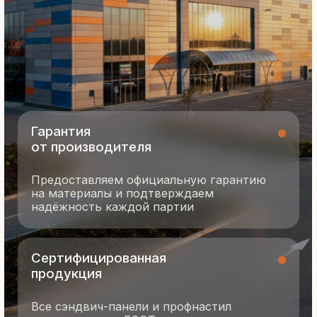
8 495 055 96 59
termopanel-m@mail.ru
г. Москва, ул. Русинская Роща, д. 55
пн-пт с 9:00 до 17:00
Продукция
Документация
Портфолио
Новости
О компании
Контакты
Отзывы
Технология производства
© 2025 Все права защищены
Политика конфиденциальности
Разработка сайта