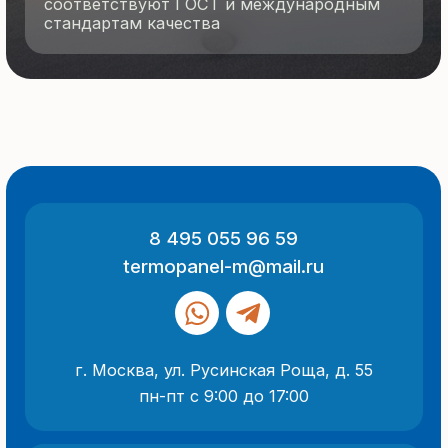
ООО «Термопанель»
ИНН 7705882160
КПП 775101001
Все указанные на сайте цены
и информация носят информационный
характер и не являются публичной
офертой (ст. 437 ГК РФ).