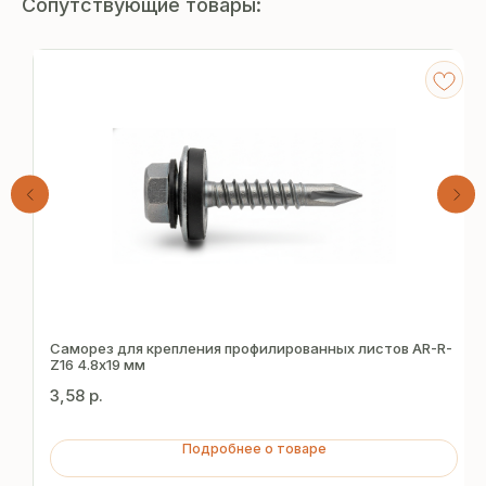
Сопутствующие товары:
Получите
бесплатный расчёт
Саморез для крепления профилированных листов AR-R-
Z16 4.8х19 мм
за 15 минут
3,58
р.
Отправьте заявку — и получите
Подробнее о товаре
персональное коммерческое
предложение без переплат