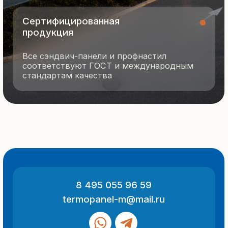
О компании
Контакты
Отзывы
Технология производства
© 2025 Все права защищены
Политика конфиденциальности
Разработка сайта
ООО «Термопанель»
ИНН 7705882160
КПП 775101001
Все указанные на сайте цены
и информация носят информационный
характер и не являются публичной
офертой (ст. 437 ГК РФ).