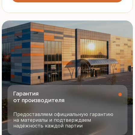
Все сэндвич-панели и профнастил
соответствуют ГОСТ и международным
стандартам качества
8 495 055 96 59
termopanel-m@mail.ru
г. Москва, ул. Русинская Роща, д. 55
пн-пт с 9:00 до 17:00
Продукция
Документация
Портфолио
Новости