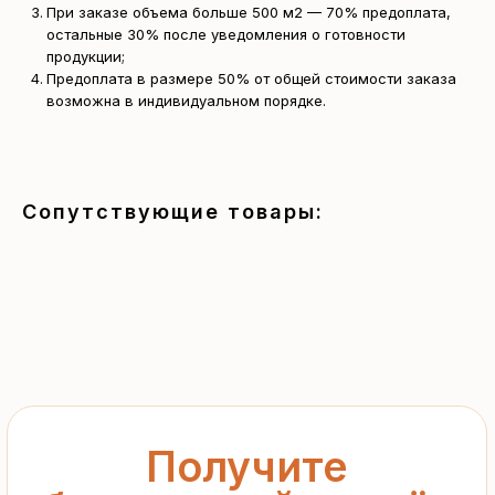
При заказе объема больше 500 м2 — 70% предоплата,
остальные 30% после уведомления о готовности
продукции;
Получите
Предоплата в размере 50% от общей стоимости заказа
возможна в индивидуальном порядке.
бесплатный расчёт
за 15 минут
Отправьте заявку — и получите
Сопутствующие товары:
персональное коммерческое
предложение без переплат
и посредников
+7
Я подтверждаю ознакомление с «
Политикой
обработки персональных данных
» и даю согласие
на обработку моих персональных данных в порядке
и на условиях, указанных в
Политике
Запросить рассчёт