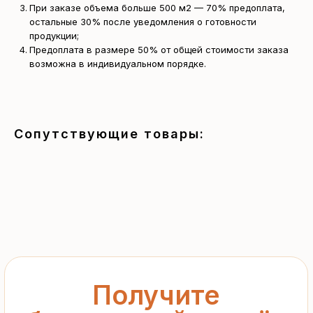
При заказе объема больше 500 м2 — 70% предоплата,
остальные 30% после уведомления о готовности
продукции;
Получите
Предоплата в размере 50% от общей стоимости заказа
возможна в индивидуальном порядке.
бесплатный расчёт
за 15 минут
Отправьте заявку — и получите
Сопутствующие товары:
персональное коммерческое
предложение без переплат
и посредников
+7
Я подтверждаю ознакомление с «
Политикой
обработки персональных данных
» и даю согласие
на обработку моих персональных данных в порядке
и на условиях, указанных в
Политике
Запросить рассчёт