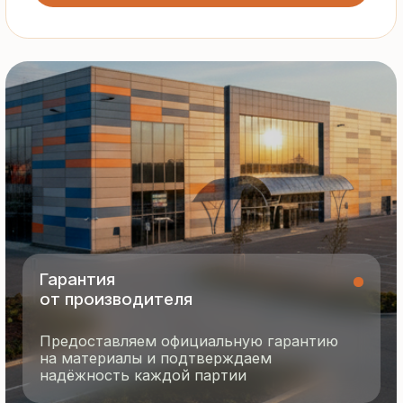
Все сэндвич-панели и профнастил
соответствуют ГОСТ и международным
стандартам качества
8 495 055 96 59
termopanel-m@mail.ru
г. Москва, ул. Русинская Роща, д. 55
пн-пт с 9:00 до 17:00
Продукция
Документация
Портфолио
Новости