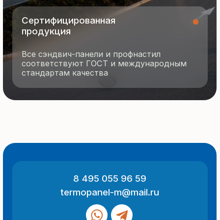
О компании
Контакты
Отзывы
Технология производства
© 2025 Все права защищены
Политика конфиденциальности
Разработка сайта
ООО «Термопанель»
ИНН 7705882160
КПП 775101001
Все указанные на сайте цены
и информация носят информационный
характер и не являются публичной
офертой (ст. 437 ГК РФ).