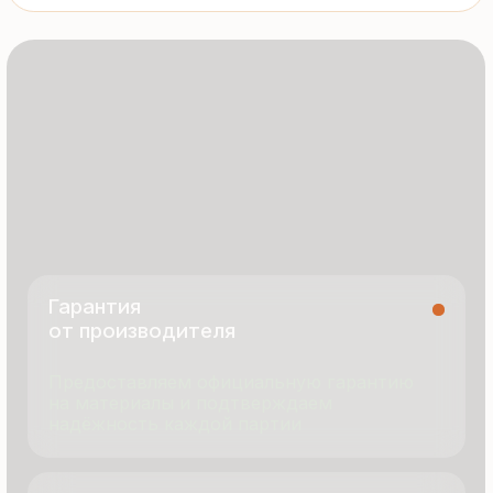
8 495 055 96 59
termopanel-m@mail.ru
г. Москва, ул. Русинская Роща, д. 55
пн-пт с 9:00 до 17:00
Продукция
Документация
Портфолио
Новости
О компании
Контакты
Отзывы
Технология производства