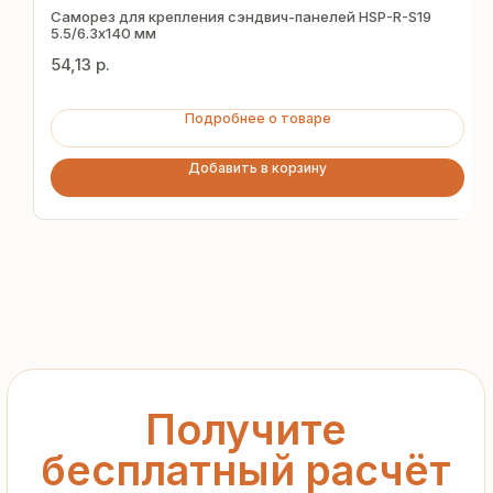
за 15 минут
Саморез для крепления сэндвич-панелей HSP-R-S19
5.5/6.3х140 мм
54,13
р.
Отправьте заявку — и получите
персональное коммерческое
Подробнее о товаре
предложение без переплат
и посредников
Добавить в корзину
+7
Я подтверждаю ознакомление с «
Политикой
обработки персональных данных
» и даю согласие
на обработку моих персональных данных в порядке
и на условиях, указанных в
Политике
Запросить рассчёт