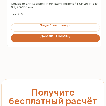
за 15 минут
Саморез для крепления сэндвич-панелей HSP125-R-S19
6.3/7.0х165 мм
147,7
р.
Отправьте заявку — и получите
персональное коммерческое
Подробнее о товаре
предложение без переплат
и посредников
Добавить в корзину
+7
Я подтверждаю ознакомление с «
Политикой
обработки персональных данных
» и даю согласие
на обработку моих персональных данных в порядке
и на условиях, указанных в
Политике
Запросить рассчёт