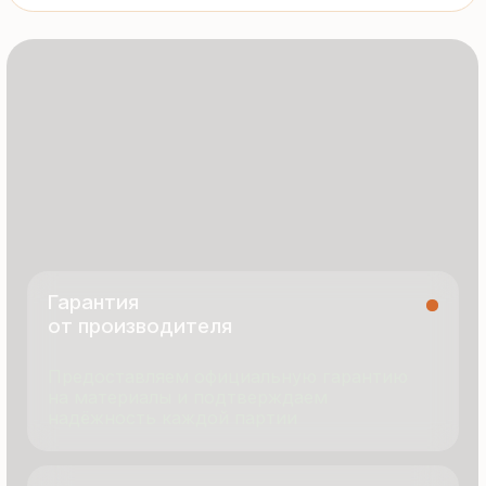
8 495 055 96 59
termopanel-m@mail.ru
г. Москва, ул. Русинская Роща, д. 55
пн-пт с 9:00 до 17:00
Продукция
Документация
Портфолио
Новости
О компании
Контакты
Отзывы
Технология производства