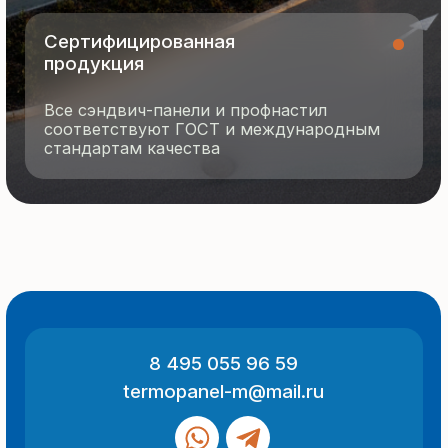
О компании
Контакты
Отзывы
Технология производства
© 2025 Все права защищены
Политика конфиденциальности
Разработка сайта
ООО «Термопанель»
ИНН 7705882160
КПП 775101001
Все указанные на сайте цены
и информация носят информационный
характер и не являются публичной
офертой (ст. 437 ГК РФ).