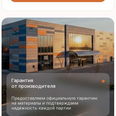
Все сэндвич-панели и профнастил
соответствуют ГОСТ и международным
стандартам качества
8 495 055 96 59
termopanel-m@mail.ru
г. Москва, ул. Русинская Роща, д. 55
пн-пт с 9:00 до 17:00
Продукция
Документация
Портфолио
Новости