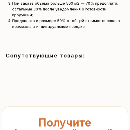
При заказе объема больше 500 м2 — 70% предоплата,
остальные 30% после уведомления о готовности
продукции;
Получите
Предоплата в размере 50% от общей стоимости заказа
возможна в индивидуальном порядке.
бесплатный расчёт
за 15 минут
Отправьте заявку — и получите
Сопутствующие товары:
персональное коммерческое
предложение без переплат
и посредников
+7
Я подтверждаю ознакомление с «
Политикой
обработки персональных данных
» и даю согласие
на обработку моих персональных данных в порядке
и на условиях, указанных в
Политике
Запросить рассчёт