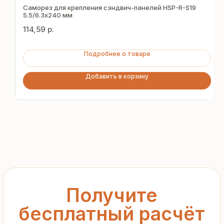
за 15 минут
Саморез для крепления сэндвич-панелей HSP-R-S19
5.5/6.3х240 мм
114,59
р.
Отправьте заявку — и получите
персональное коммерческое
Подробнее о товаре
предложение без переплат
и посредников
Добавить в корзину
+7
Я подтверждаю ознакомление с «
Политикой
обработки персональных данных
» и даю согласие
на обработку моих персональных данных в порядке
и на условиях, указанных в
Политике
Запросить рассчёт