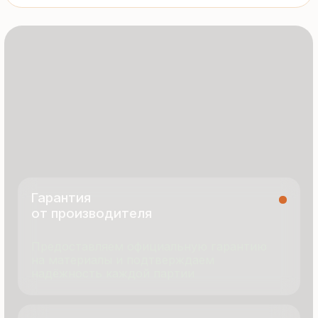
8 495 055 96 59
termopanel-m@mail.ru
г. Москва, ул. Русинская Роща, д. 55
пн-пт с 9:00 до 17:00
Продукция
Документация
Портфолио
Новости
О компании
Контакты
Отзывы
Технология производства