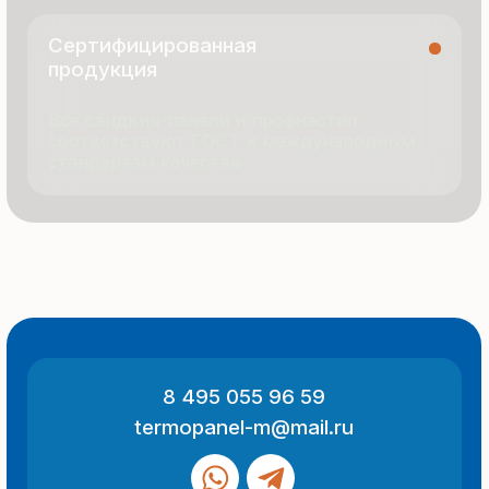
О компании
Контакты
Отзывы
Технология производства
© 2025 Все права защищены
Политика конфиденциальности
Разработка сайта
ООО «Термопанель»
ИНН 7705882160
КПП 775101001
Все указанные на сайте цены
и информация носят информационный
характер и не являются публичной
офертой (ст. 437 ГК РФ).