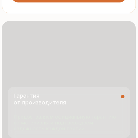
Все сэндвич-панели и профнастил
соответствуют ГОСТ и международным
стандартам качества
8 495 055 96 59
termopanel-m@mail.ru
г. Москва, ул. Русинская Роща, д. 55
пн-пт с 9:00 до 17:00
Продукция
Документация
Портфолио
Новости