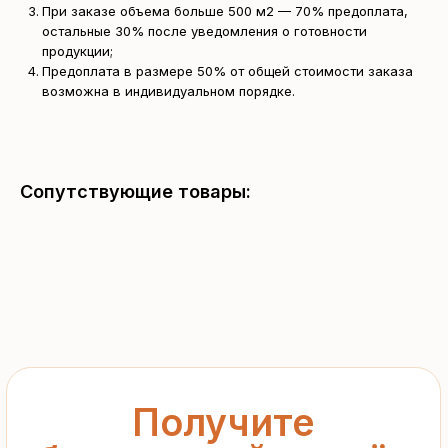
При заказе объема больше 500 м2 — 70% предоплата,
остальные 30% после уведомления о готовности
продукции;
Получите
Предоплата в размере 50% от общей стоимости заказа
возможна в индивидуальном порядке.
бесплатный расчёт
за 15 минут
Отправьте заявку — и получите
Сопутствующие товары:
персональное коммерческое
предложение без переплат
и посредников
+7
Я подтверждаю ознакомление с «
Политикой
обработки персональных данных
» и даю согласие
на обработку моих персональных данных в порядке
и на условиях, указанных в
Политике
Запросить рассчёт