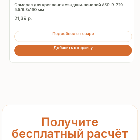
за 15 минут
Саморез для крепления сэндвич-панелей ASP-R-Z19
5.5/6.3х160 мм
21,39
р.
Отправьте заявку — и получите
персональное коммерческое
Подробнее о товаре
предложение без переплат
и посредников
Добавить в корзину
+7
Я подтверждаю ознакомление с «
Политикой
обработки персональных данных
» и даю согласие
на обработку моих персональных данных в порядке
и на условиях, указанных в
Политике
Запросить рассчёт