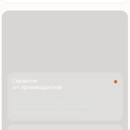
8 495 055 96 59
termopanel-m@mail.ru
г. Москва, ул. Русинская Роща, д. 55
пн-пт с 9:00 до 17:00
Продукция
Документация
Портфолио
Новости
О компании
Контакты
Отзывы
Технология производства