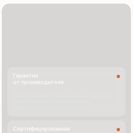
8 495 055 96 59
termopanel-m@mail.ru
г. Москва, ул. Русинская Роща, д. 55
пн-пт с 9:00 до 17:00
Продукция
Документация
Портфолио
Новости
О компании
Контакты
Отзывы
Технология производства
© 2025 Все права защищены