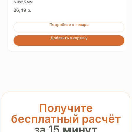
за 15 минут
6.3х55 мм
26,49
р.
Отправьте заявку — и получите
персональное коммерческое
Подробнее о товаре
предложение без переплат
и посредников
Добавить в корзину
+7
Я подтверждаю ознакомление с «
Политикой
обработки персональных данных
» и даю согласие
на обработку моих персональных данных в порядке
и на условиях, указанных в
Политике
Запросить рассчёт