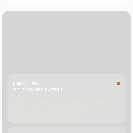
8 495 055 96 59
termopanel-m@mail.ru
г. Москва, ул. Русинская Роща, д. 55
пн-пт с 9:00 до 17:00
Продукция
Документация
Портфолио
Новости
О компании
Контакты
Отзывы
Технология производства