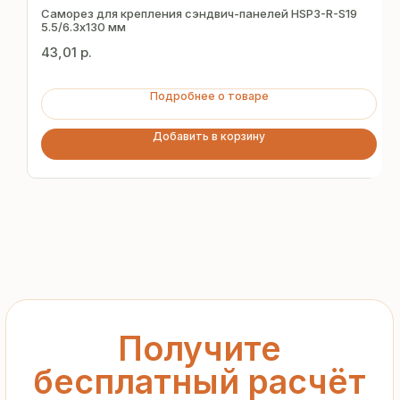
за 15 минут
Саморез для крепления сэндвич-панелей HSP3-R-S19
5.5/6.3х130 мм
43,01
р.
Отправьте заявку — и получите
персональное коммерческое
Подробнее о товаре
предложение без переплат
и посредников
Добавить в корзину
+7
Я подтверждаю ознакомление с «
Политикой
обработки персональных данных
» и даю согласие
на обработку моих персональных данных в порядке
и на условиях, указанных в
Политике
Запросить рассчёт