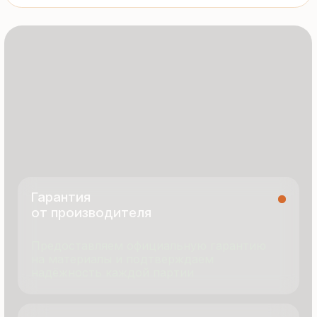
8 495 055 96 59
termopanel-m@mail.ru
г. Москва, ул. Русинская Роща, д. 55
пн-пт с 9:00 до 17:00
Продукция
Документация
Портфолио
Новости
О компании
Контакты
Отзывы
Технология производства