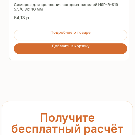
за 15 минут
Саморез для крепления сэндвич-панелей HSP-R-S19
5.5/6.3х140 мм
54,13
р.
Отправьте заявку — и получите
персональное коммерческое
Подробнее о товаре
предложение без переплат
и посредников
Добавить в корзину
+7
Я подтверждаю ознакомление с «
Политикой
обработки персональных данных
» и даю согласие
на обработку моих персональных данных в порядке
и на условиях, указанных в
Политике
Запросить рассчёт