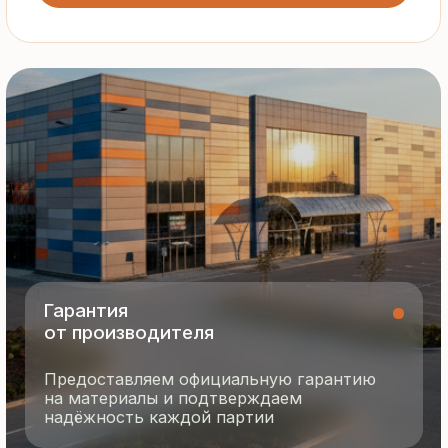
Все сэндвич-панели и профнастил
соответствуют ГОСТ и международным
стандартам качества
8 495 055 96 59
termopanel-m@mail.ru
г. Москва, ул. Русинская Роща, д. 55
пн-пт с 9:00 до 17:00
Продукция
Документация
Портфолио
Новости