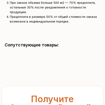
При заказе объема больше 500 м2 — 70% предоплата,
остальные 30% после уведомления о готовности
продукции;
Получите
Предоплата в размере 50% от общей стоимости заказа
возможна в индивидуальном порядке.
бесплатный расчёт
за 15 минут
Отправьте заявку — и получите
Сопутствующие товары:
персональное коммерческое
предложение без переплат
и посредников
+7
Я подтверждаю ознакомление с «
Политикой
обработки персональных данных
» и даю согласие
на обработку моих персональных данных в порядке
и на условиях, указанных в
Политике
Запросить рассчёт