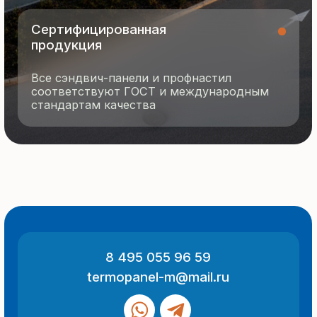
О компании
Контакты
Отзывы
Технология производства
© 2025 Все права защищены
Политика конфиденциальности
Разработка сайта
ООО «Термопанель»
ИНН 7705882160
КПП 775101001
Все указанные на сайте цены
и информация носят информационный
характер и не являются публичной
офертой (ст. 437 ГК РФ).