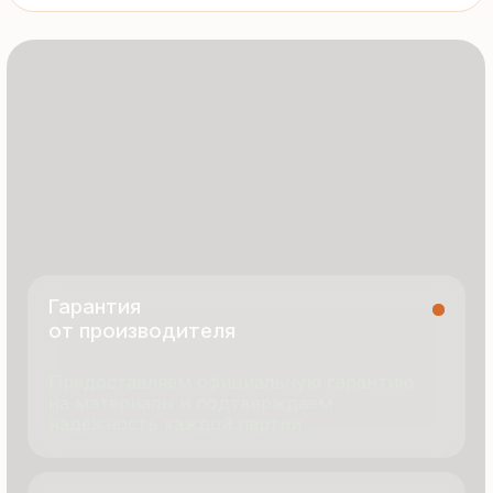
8 495 055 96 59
termopanel-m@mail.ru
г. Москва, ул. Русинская Роща, д. 55
пн-пт с 9:00 до 17:00
Продукция
Документация
Портфолио
Новости
О компании
Контакты
Отзывы
Технология производства