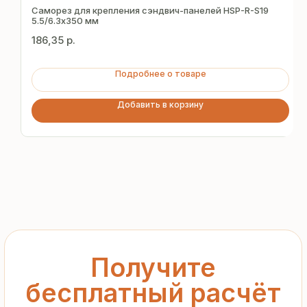
за 15 минут
Саморез для крепления сэндвич-панелей HSP-R-S19
5.5/6.3х350 мм
186,35
р.
Отправьте заявку — и получите
персональное коммерческое
Подробнее о товаре
предложение без переплат
и посредников
Добавить в корзину
+7
Я подтверждаю ознакомление с «
Политикой
обработки персональных данных
» и даю согласие
на обработку моих персональных данных в порядке
и на условиях, указанных в
Политике
Запросить рассчёт