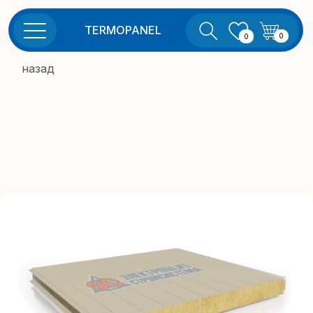
TERMOPANEL
0
0
назад