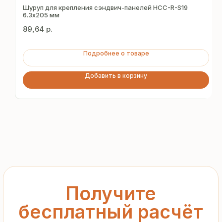
за 15 минут
Шуруп для крепления сэндвич-панелей HCC-R-S19
6.3х205 мм
89,64
р.
Отправьте заявку — и получите
персональное коммерческое
Подробнее о товаре
предложение без переплат
и посредников
Добавить в корзину
+7
Я подтверждаю ознакомление с «
Политикой
обработки персональных данных
» и даю согласие
на обработку моих персональных данных в порядке
и на условиях, указанных в
Политике
Запросить рассчёт