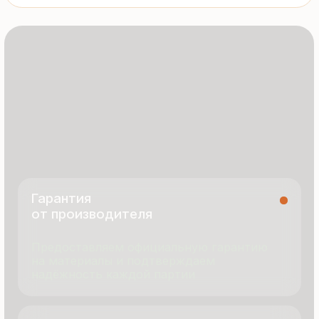
8 495 055 96 59
termopanel-m@mail.ru
г. Москва, ул. Русинская Роща, д. 55
пн-пт с 9:00 до 17:00
Продукция
Документация
Портфолио
Новости
О компании
Контакты
Отзывы
Технология производства