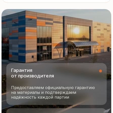
8 495 055 96 59
termopanel-m@mail.ru
г. Москва, ул. Русинская Роща, д. 55
пн-пт с 9:00 до 17:00
Продукция
Документация
Портфолио
Новости
О компании
Контакты
Отзывы
Технология производства