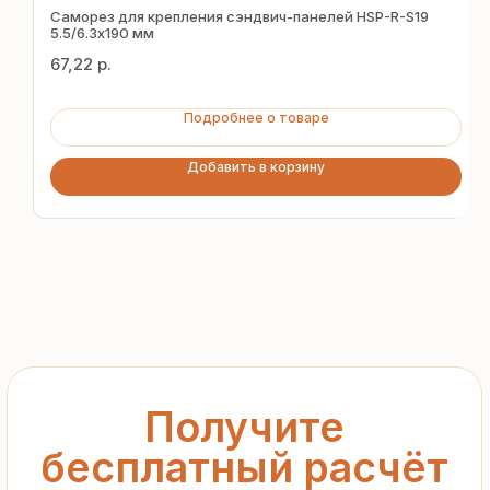
за 15 минут
Саморез для крепления сэндвич-панелей HSP-R-S19
5.5/6.3х190 мм
67,22
р.
Отправьте заявку — и получите
персональное коммерческое
Подробнее о товаре
предложение без переплат
и посредников
Добавить в корзину
+7
Я подтверждаю ознакомление с «
Политикой
обработки персональных данных
» и даю согласие
на обработку моих персональных данных в порядке
и на условиях, указанных в
Политике
Запросить рассчёт