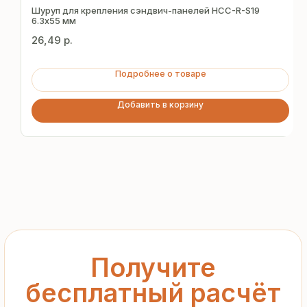
за 15 минут
Шуруп для крепления сэндвич-панелей HCC-R-S19
6.3х55 мм
26,49
р.
Отправьте заявку — и получите
персональное коммерческое
Подробнее о товаре
предложение без переплат
и посредников
Добавить в корзину
+7
Я подтверждаю ознакомление с «
Политикой
обработки персональных данных
» и даю согласие
на обработку моих персональных данных в порядке
и на условиях, указанных в
Политике
Запросить рассчёт