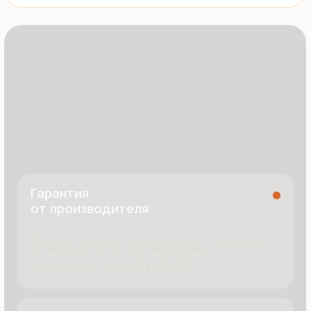
8 495 055 96 59
termopanel-m@mail.ru
г. Москва, ул. Русинская Роща, д. 55
пн-пт с 9:00 до 17:00
Продукция
Документация
Портфолио
Новости
О компании
Контакты
Отзывы
Технология производства