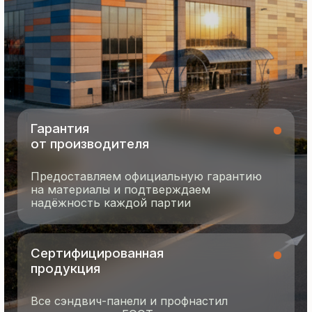
8 495 055 96 59
termopanel-m@mail.ru
г. Москва, ул. Русинская Роща, д. 55
пн-пт с 9:00 до 17:00
Продукция
Документация
Портфолио
Новости
О компании
Контакты
Отзывы
Технология производства
© 2025 Все права защищены
Политика конфиденциальности
Разработка сайта