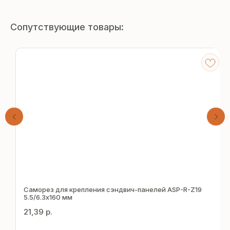
Сопутствующие товары:
Получите
бесплатный расчёт
Саморез для крепления сэндвич-панелей ASP-R-Z19
за 15 минут
5.5/6.3х160 мм
21,39
р.