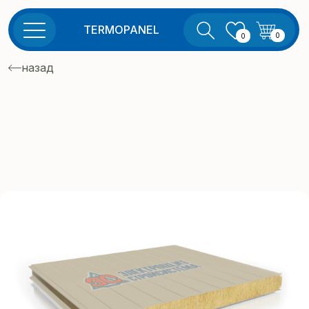
TERMOPANEL
0
0
назад