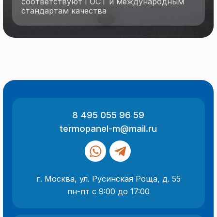
ООО «Термопанель»
ИНН 7705882160
КПП 775101001
Все указанные на сайте цены
и информация носят информационный
характер и не являются публичной
офертой (ст. 437 ГК РФ).