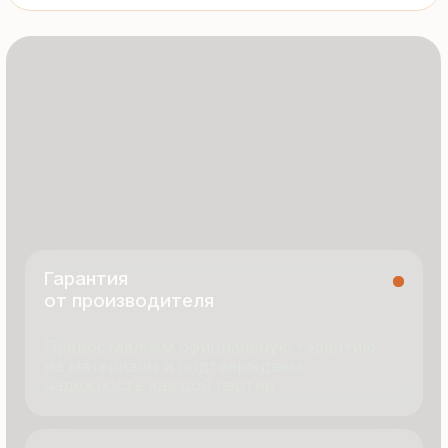
8 495 055 96 59
termopanel-m@mail.ru
г. Москва, ул. Русинская Роща, д. 55
пн-пт с 9:00 до 17:00
Продукция
Документация
Портфолио
Новости
О компании
Контакты
Отзывы
Технология производства