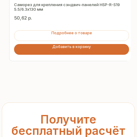
за 15 минут
Саморез для крепления сэндвич-панелей HSP-R-S19
5.5/6.3х130 мм
50,62
р.
Отправьте заявку — и получите
персональное коммерческое
Подробнее о товаре
предложение без переплат
и посредников
Добавить в корзину
+7
Я подтверждаю ознакомление с «
Политикой
обработки персональных данных
» и даю согласие
на обработку моих персональных данных в порядке
и на условиях, указанных в
Политике
Запросить рассчёт