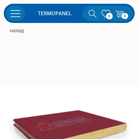
TERMOPANEL
0
0
назад