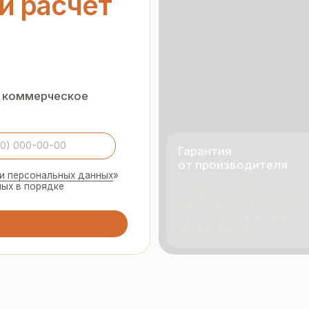
Гарантия
от производителя
нальных данных
»
орядке
Предоставляем официальную
гарантию на материалы
и подтверждаем надёжность
каждой партии
495 055 96 59
Продукци
rmopanel-m@mail.ru
Портфол
О компан
Отзывы