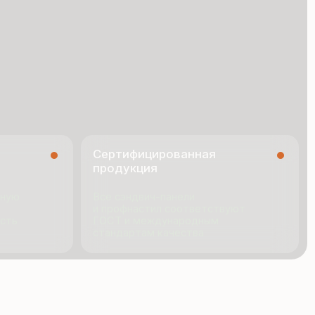
Сертифицированная
продукция
Все сэндвич-панели
и профнастил соответствуют
ГОСТ и международным
стандартам качества
я
Технология производства
ио
Новости
ии
Документация
Контакты