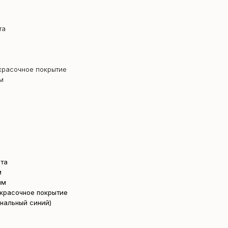
та
красочное покрытие
м
та
м
мм
красочное покрытие
нальный синий)