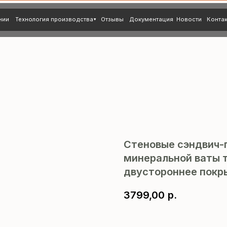
нология производства
Отзывы
Документация
Новости
Контакты
Стеновые сэндвич-
минеральной ваты т
двустороннее покры
3799,00
р.
В корзину