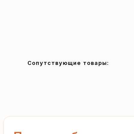
Сопутствующие товары:
Получите бесплатный р
за 15 минут
Отправьте заявку — и получите персональное комм
предложение без переплат и посредников