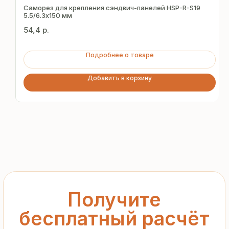
за 15 минут
Саморез для крепления сэндвич-панелей HSP-R-S19
5.5/6.3х150 мм
54,4
р.
Отправьте заявку — и получите
персональное коммерческое
Подробнее о товаре
предложение без переплат
и посредников
Добавить в корзину
+7
Я подтверждаю ознакомление с «
Политикой
обработки персональных данных
» и даю согласие
на обработку моих персональных данных в порядке
и на условиях, указанных в
Политике
Запросить рассчёт