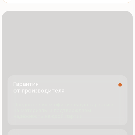
8 495 055 96 59
termopanel-m@mail.ru
г. Москва, ул. Русинская Роща, д. 55
пн-пт с 9:00 до 17:00
Продукция
Документация
Портфолио
Новости
О компании
Контакты
Отзывы
Технология производства